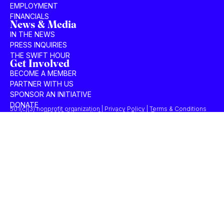
EMPLOYMENT
FINANCIALS
News & Media
IN THE NEWS
PRESS INQUIRIES
THE SWIFT HOUR
Get Involved
BECOME A MEMBER
PARTNER WITH US
SPONSOR AN INITIATIVE
DONATE
501(c)(3) nonprofit organization | Privacy Policy | Terms & Conditions
© 2025 Concordia Summit. All Rights Reserved.