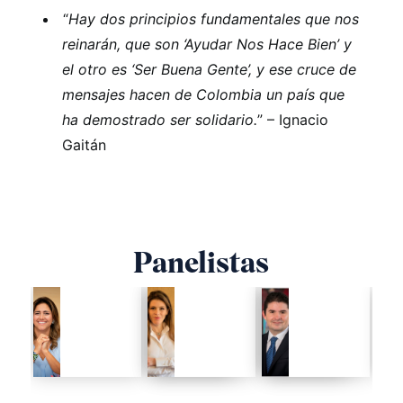
“
Hay dos principios fundamentales que nos
reinarán, que son ‘Ayudar Nos Hace Bien’ y
el otro es ‘Ser Buena Gente’, y ese cruce de
mensajes hacen de Colombia un país que
ha demostrado ser solidario.
” – Ignacio
Gaitán
Panelistas
H.E. María
María
L
Juliana
Carolina
H
Ruiz
Hoyos
C
Sandoval
Turbay
Lí
Ce
First Lady,
Presidenta,
Tr