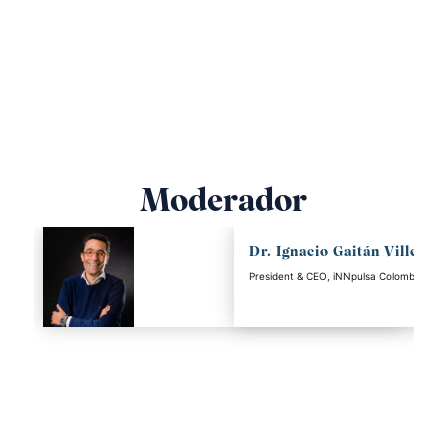
Republic of
Fundación
In
Colombia
Solidaridad por
so
Colombia
CT
Moderador
Dr. Ignacio Gaitán Villegas
President & CEO, iNNpulsa Colombia