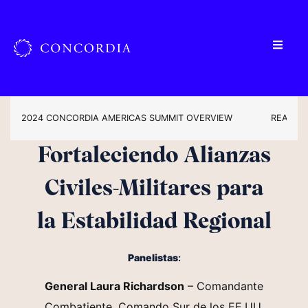
2024 CONCORDIA AMERICAS SUMMIT OVERVIEW
READ TH
Fortaleciendo Alianzas
Civiles-Militares para
la Estabilidad Regional
Panelistas
:
General Laura Richardson
– Comandante
Combatiente, Comando Sur de los EE.UU.